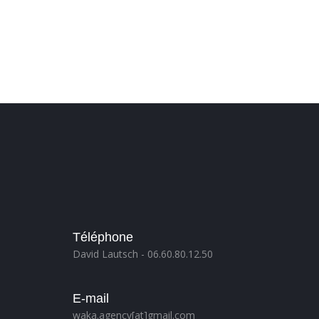
Téléphone
David Lautsch - 06.60.80.12.50
E-mail
waka.agency[at]gmail.com