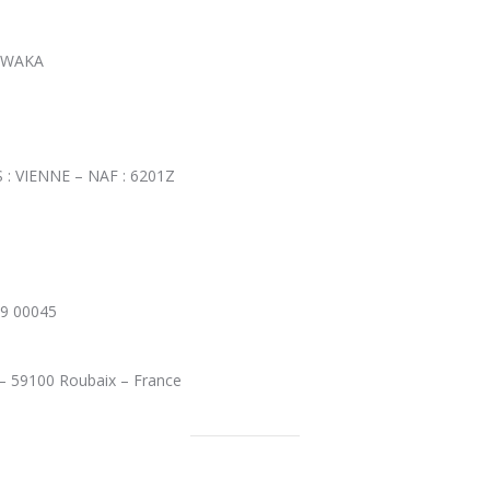
 WAKA
S : VIENNE – NAF : 6201Z
19 00045
n – 59100 Roubaix – France