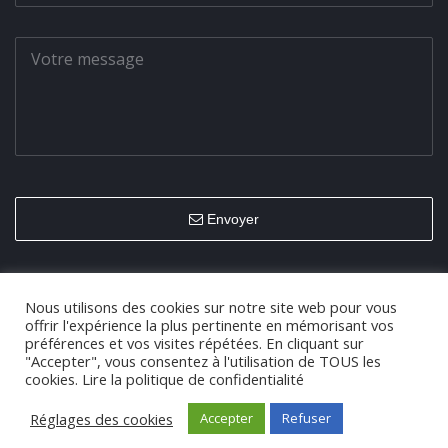
Envoyer
Nous utilisons des cookies sur notre site web pour vous
offrir l'expérience la plus pertinente en mémorisant vos
préférences et vos visites répétées. En cliquant sur
"Accepter", vous consentez à l'utilisation de TOUS les
© 2026 Agence Waka - Création de site internet Lyon
cookies.
Lire la politique de confidentialité
Mentions Légales
-
Politique de Confidentialité
Réglages des cookies
Accepter
Refuser